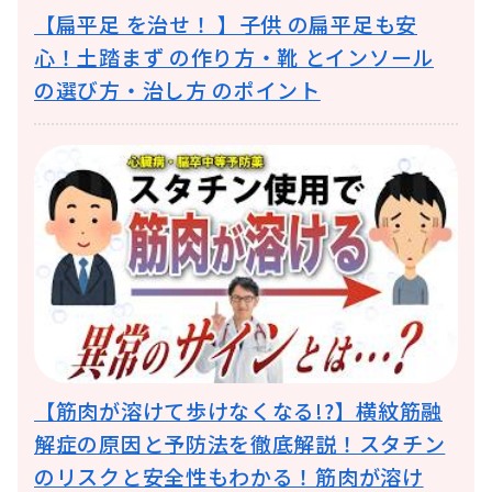
【扁平足 を治せ！ 】子供 の扁平足も安
心！土踏まず の作り方・靴 とインソール
の選び方・治し方 のポイント
【筋肉が溶けて歩けなくなる!?】横紋筋融
解症の原因と予防法を徹底解説！スタチン
のリスクと安全性もわかる！筋肉が溶け