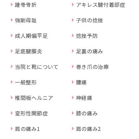
踵骨骨折
アキレス腱付着部症
強剛母趾
子供の捻挫
成人期偏平足
捻挫予防
足底腱膜炎
足裏の痛み
当院と靴について
巻き爪の治療
一般整形
腰痛
椎間板ヘルニア
神経痛
変形性関節症
膝の痛み
肩の痛み1
肩の痛み2