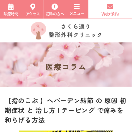
メニュー
Web予約
診療時間
アクセス
初診の方へ
医療コラム
【指のこぶ 】へバーデン結節 の 原因 初
期症状 と 治し方 | テーピング で痛みを
和らげる方法