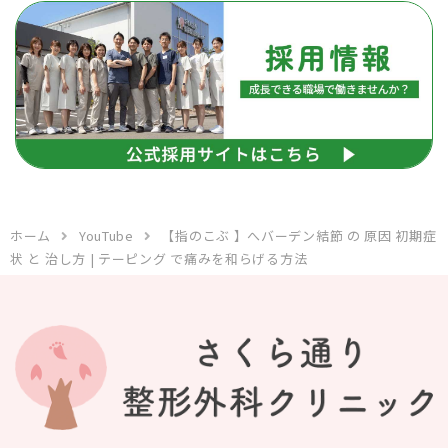
ホーム
YouTube
【指のこぶ 】へバーデン結節 の 原因 初期症
状 と 治し方 | テーピング で痛みを和らげる方法