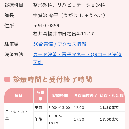
診療科目
整形外科、リハビリテーション科
院長
宇賀治 修平（うがじ しゅうへい）
住所
〒910-0859
福井県福井市日之出4-11-17
駐車場
50台完備 / アクセス情報
決済方法
カード決済・電子マネー・QRコード決済
可能
診療時間と受付終了時間
時間
曜日
診療時間
再診受付終了
初診・別部位
帯
午前
9:00〜13:00
12:00
11:30まで
月・火・水・
13:30〜
金
午後
17:30
17:00まで
18:15