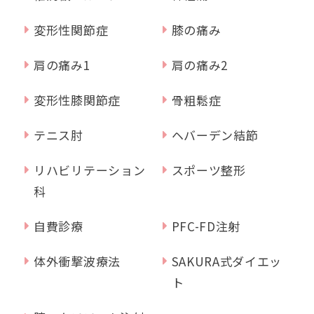
変形性関節症
膝の痛み
肩の痛み1
肩の痛み2
変形性膝関節症
骨粗鬆症
テニス肘
ヘバーデン結節
リハビリテーション
スポーツ整形
科
自費診療
PFC-FD注射
体外衝撃波療法
SAKURA式ダイエッ
ト