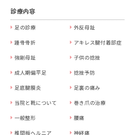
診療内容
足の診療
外反母趾
踵骨骨折
アキレス腱付着部症
強剛母趾
子供の捻挫
成人期偏平足
捻挫予防
足底腱膜炎
足裏の痛み
当院と靴について
巻き爪の治療
一般整形
腰痛
椎間板ヘルニア
神経痛