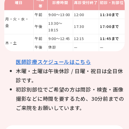
曜日
診療時間
再診受付終了
初診・別部位
帯
午前
9:00〜13:00
12:00
11:30まで
月・火・水・
13:30〜
金
午後
17:30
17:00まで
18:15
午前
9:00〜12:45
12:15
11:45まで
木・土
午後
休診
—
—
医師診療スケジュールはこちら
木曜・土曜は午後休診 / 日曜・祝日は全日休
診です。
初診別部位でご希望の方は問診・検査・画像
撮影などに時間を要するため、30分前までの
ご来院をお願いしています。