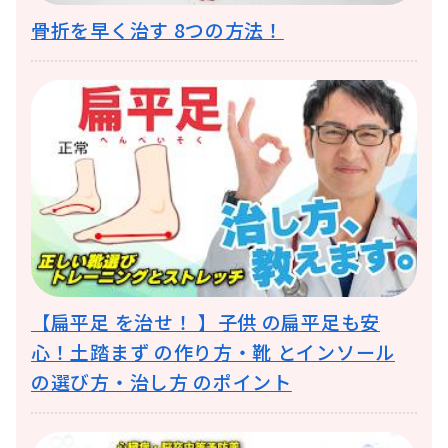
骨折を早く治す 8つの方法！
【扁平足 を治せ！ 】子供 の扁平足も安
心！土踏まず の作り方・靴 とインソール
の選び方・治し方 のポイント