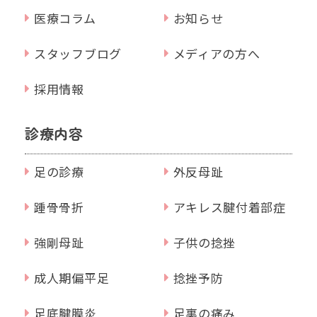
医療コラム
お知らせ
スタッフブログ
メディアの方へ
採用情報
診療内容
足の診療
外反母趾
踵骨骨折
アキレス腱付着部症
強剛母趾
子供の捻挫
成人期偏平足
捻挫予防
足底腱膜炎
足裏の痛み