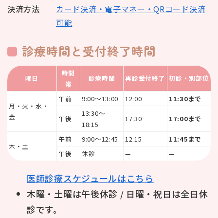
決済方法
カード決済・電子マネー・QRコード決済
可能
診療時間と受付終了時間
時間
曜日
診療時間
再診受付終了
初診・別部位
帯
午前
9:00〜13:00
12:00
11:30まで
月・火・水・
13:30〜
金
午後
17:30
17:00まで
18:15
午前
9:00〜12:45
12:15
11:45まで
木・土
午後
休診
—
—
医師診療スケジュールはこちら
木曜・土曜は午後休診 / 日曜・祝日は全日休
診です。