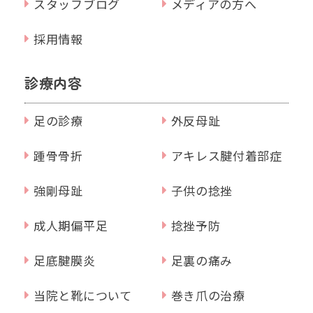
スタッフブログ
メディアの方へ
採用情報
診療内容
足の診療
外反母趾
踵骨骨折
アキレス腱付着部症
強剛母趾
子供の捻挫
成人期偏平足
捻挫予防
足底腱膜炎
足裏の痛み
当院と靴について
巻き爪の治療