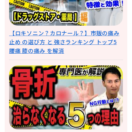
【ロキソニン？カロナール？】市販の痛み
止め の選び方 と 強さランキング トップ5
腰痛 膝の痛み を解消