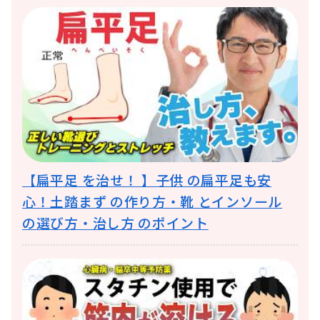
【扁平足 を治せ！ 】子供 の扁平足も安
心！土踏まず の作り方・靴 とインソール
の選び方・治し方 のポイント