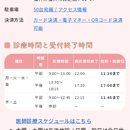
駐車場
50台完備 / アクセス情報
決済方法
カード決済・電子マネー・QRコード決済
可能
診療時間と受付終了時間
時間
曜日
診療時間
再診受付終了
初診・別部位
帯
午前
9:00〜13:00
12:00
11:30まで
月・火・水・
13:30〜
金
午後
17:30
17:00まで
18:15
午前
9:00〜12:45
12:15
11:45まで
木・土
午後
休診
—
—
医師診療スケジュールはこちら
木曜・土曜は午後休診 / 日曜・祝日は全日休