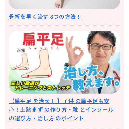
骨折を早く治す 8つの方法！
【扁平足 を治せ！ 】子供 の扁平足も安
心！土踏まず の作り方・靴 とインソール
の選び方・治し方 のポイント