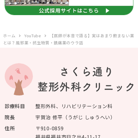
ホーム
YouTube
【医師が本音で語る】実はあまり飲まない薬
とは？風邪薬・抗生物質・鎮痛薬のウラ話
診療科目
整形外科、リハビリテーション科
院長
宇賀治 修平（うがじ しゅうへい）
住所
〒910-0859
福井県福井市日之出4-11-17